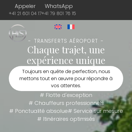
Appeler
WhatsApp
+41 21 601 04 17
+41 79 801 76 15
TRANSFERTS AÉROPORT
Chaque trajet, une
expérience unique
Toujours en quête de perfection, nous
mettons tout en œuvre pour répondre à
vos attentes.
# Flotte d'exception
# Chauffeurs professionnels
# Ponctualité absolue
# Service sur mesure
# Itinéraires optimisés