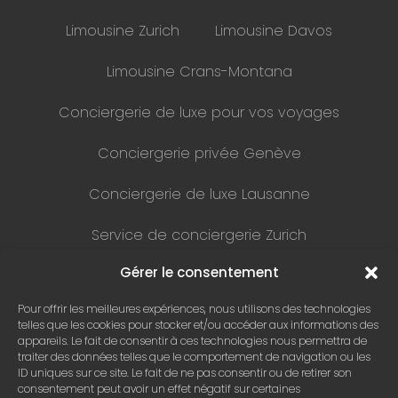
Limousine Zurich
Limousine Davos
Limousine Crans-Montana
Conciergerie de luxe pour vos voyages
Conciergerie privée Genève
Conciergerie de luxe Lausanne
Service de conciergerie Zurich
Gérer le consentement
Conciergerie Montreux
Pour offrir les meilleures expériences, nous utilisons des technologies
Service de médecin VIP
telles que les cookies pour stocker et/ou accéder aux informations des
appareils. Le fait de consentir à ces technologies nous permettra de
Conciergerie Médicale Suisse
traiter des données telles que le comportement de navigation ou les
ID uniques sur ce site. Le fait de ne pas consentir ou de retirer son
consentement peut avoir un effet négatif sur certaines