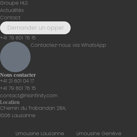
Groupe HLS
Actualités
Contact
Demander un appel
+41 79 801 76 15
Contactez-nous via WhatsApp
Nous contacter
+41 21 601 04 17
+41 79 801 76 15
contact@hlsinfinity.com
Location
Chemin du Trabandan 28A,
1006 Lausanne
Limousine Lausanne
Limousine Genève