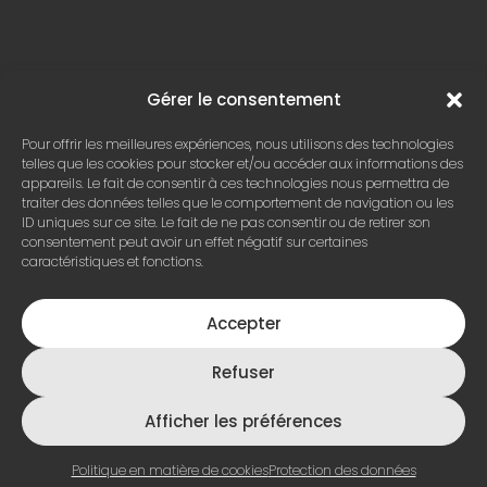
Gérer le consentement
Pour offrir les meilleures expériences, nous utilisons des technologies
telles que les cookies pour stocker et/ou accéder aux informations des
appareils. Le fait de consentir à ces technologies nous permettra de
traiter des données telles que le comportement de navigation ou les
ID uniques sur ce site. Le fait de ne pas consentir ou de retirer son
consentement peut avoir un effet négatif sur certaines
caractéristiques et fonctions.
Accepter
Refuser
Afficher les préférences
Politique en matière de cookies
Protection des données