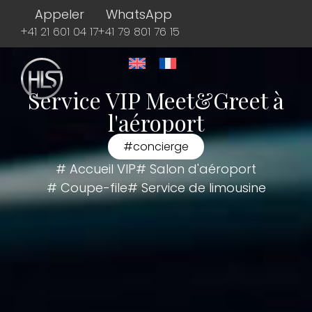
Appeler
WhatsApp
+41 21 601 04 17
+41 79 801 76 15
Service VIP Meet&Greet à
l'aéroport
#concierge
# Accueil VIP
# Salon d'aéroport
# Coupe-file
# Service de limousine