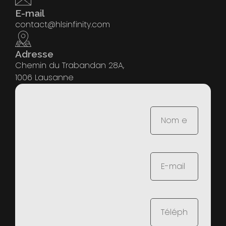
E-mail
contact@hlsinfinity.com
Adresse
Chemin du Trabandan 28A,
1006 Lausanne