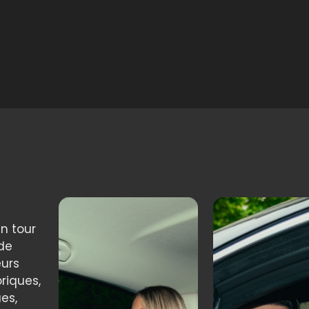
un tour
 de
eurs
oriques,
es,