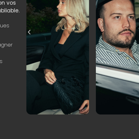
on vos
bliable.
ques
agner
s