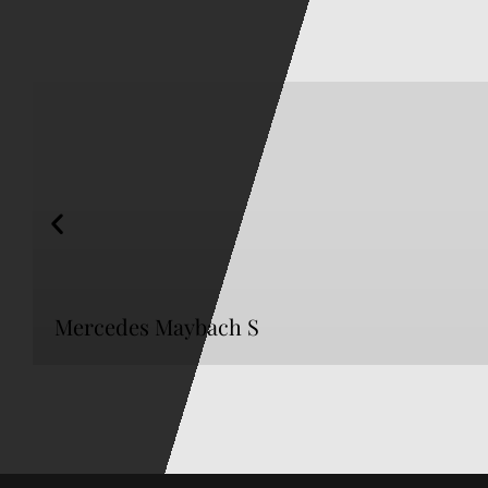
Mercedes Maybach S
3
1 bagage moyen, 1 petit bagage
Mercedes Maybach S