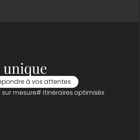
e unique
épondre à vos attentes.
e sur mesure
# Itinéraires optimisés